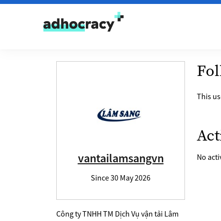
Skip to content
User profile of van
Sel
Fol
This us
Lis
Act
vantailamsangvn
No activ
Since
30 May 2026
Công ty TNHH TM Dịch Vụ vận tải Lâm