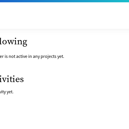
tailamsangvn
ection of projects the are follow
lowing
er is not active in any projects yet.
t of last activities on their accou
ivities
ity yet.