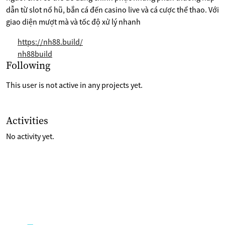
dẫn từ slot nổ hũ, bắn cá đến casino live và cá cược thể thao. Với
giao diện mượt mà và tốc độ xử lý nhanh
https://nh88.build/
nh88build
Selection of projects the are following
Following
This user is not active in any projects yet.
List of last activities on their account
Activities
No activity yet.