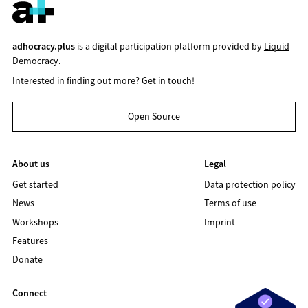
adhocracy.plus
is a digital participation platform provided by
Liquid
Democracy
.
Interested in finding out more?
Get in touch!
Open Source
About us
Legal
Get started
Data protection policy
News
Terms of use
Workshops
Imprint
Features
Donate
Connect