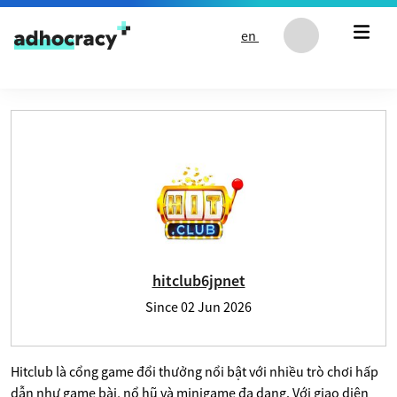
Skip to content
en
User profile of hitclub6jpnet
hitclub6jpnet
Since
02 Jun 2026
Hitclub là cổng game đổi thưởng nổi bật với nhiều trò chơi hấp
dẫn như game bài, nổ hũ và minigame đa dạng. Với giao diện