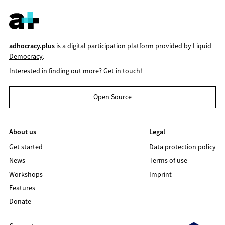
adhocracy.plus
is a digital participation platform provided by
Liquid
Democracy
.
Interested in finding out more?
Get in touch!
Open Source
About us
Legal
Get started
Data protection policy
News
Terms of use
Workshops
Imprint
Features
Donate