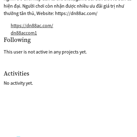
hiện đại. Người chơi còn nhận được nhiều ưu đãi giá trị như
thưởng tân thủ, Website: https://dn88ac.com/
https://dn88ac.com/
dn88accom1
Selection of projects the are following
Following
This user is not active in any projects yet.
List of last activities on their account
Activities
No activity yet.