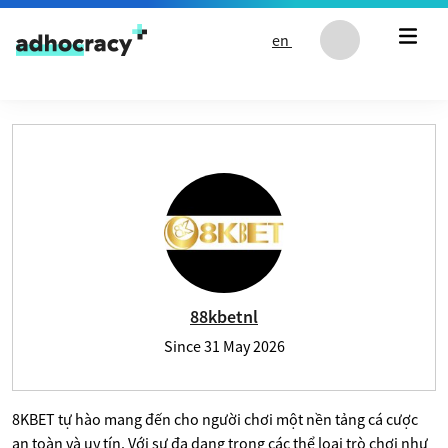
Skip to content
en
User profile of 88kbetnl
88kbetnl
Since
31 May 2026
8KBET tự hào mang đến cho người chơi một nền tảng cá cược
an toàn và uy tín. Với sự đa dạng trong các thể loại trò chơi như