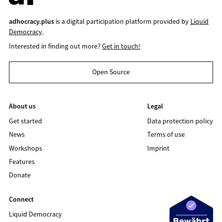
adhocracy.plus
is a digital participation platform provided by
Liquid
Democracy
.
Interested in finding out more?
Get in touch!
Open Source
About us
Legal
Get started
Data protection policy
News
Terms of use
Workshops
Imprint
Features
Donate
Connect
Liquid Democracy