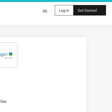
en
Log in
Get Started
 Fax: