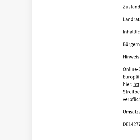
Zuständ
Landrat
Inhaltli
Bürgerm
Hinweis
Online-S
Europäi
hier:
ht
Streitbe
verpflic
Umsatzs
DE1427