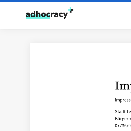
Skip to content
Im
Impress
Stadt T
Bürgerme
07736/9