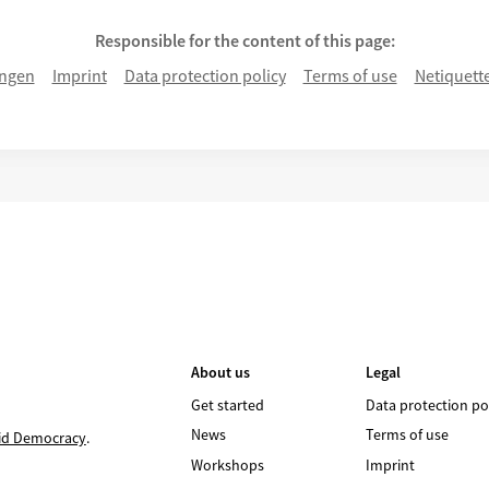
Responsible for the content of this page:
ngen
Imprint
Data protection policy
Terms of use
Netiquett
About us
Legal
Get started
Data protection po
News
Terms of use
id Democracy
.
Workshops
Imprint