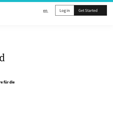
en
Log in
Get Started
nd
e für die