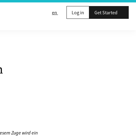
en
Log in
Get Started
n
iesem Zuge wird ein