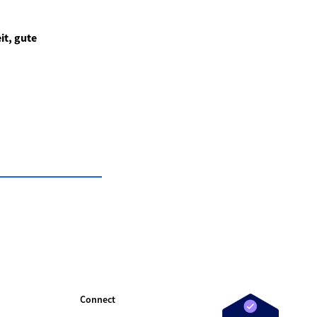
it, gute
Connect