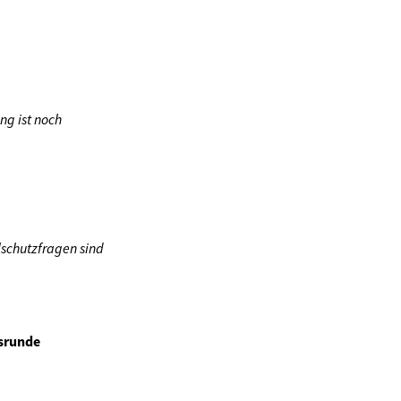
ng ist noch
lschutzfragen sind
usrunde