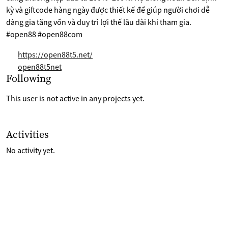
kỳ và giftcode hàng ngày được thiết kế để giúp người chơi dễ
dàng gia tăng vốn và duy trì lợi thế lâu dài khi tham gia.
#open88 #open88com
https://open88t5.net/
open88t5net
Selection of projects the are following
Following
This user is not active in any projects yet.
List of last activities on their account
Activities
No activity yet.